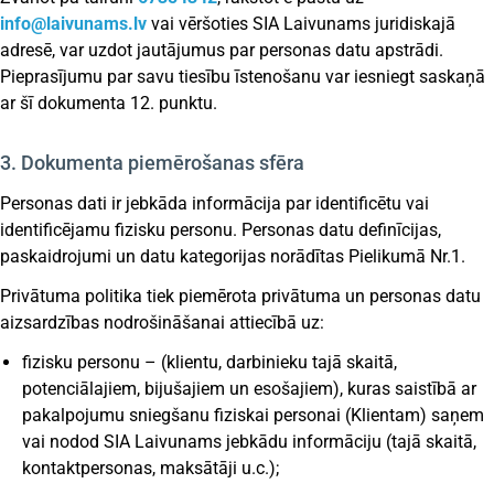
info@laivunams.lv
vai vēršoties SIA Laivunams juridiskajā
adresē, var uzdot jautājumus par personas datu apstrādi.
Pieprasījumu par savu tiesību īstenošanu var iesniegt saskaņā
ar šī dokumenta 12. punktu.
3. Dokumenta piemērošanas sfēra
Personas dati ir jebkāda informācija par identificētu vai
identificējamu fizisku personu. Personas datu definīcijas,
paskaidrojumi un datu kategorijas norādītas Pielikumā Nr.1.
Privātuma politika tiek piemērota privātuma un personas datu
aizsardzības nodrošināšanai attiecībā uz:
fizisku personu – (klientu, darbinieku tajā skaitā,
potenciālajiem, bijušajiem un esošajiem), kuras saistībā ar
pakalpojumu sniegšanu fiziskai personai (Klientam) saņem
vai nodod SIA Laivunams jebkādu informāciju (tajā skaitā,
kontaktpersonas, maksātāji u.c.);