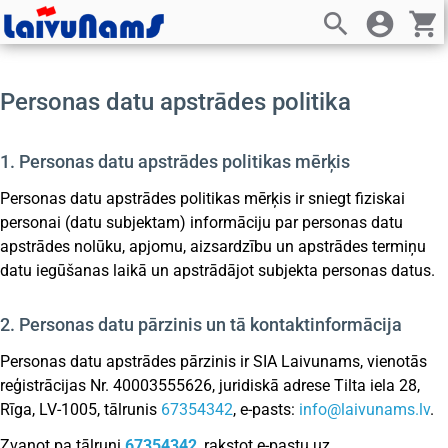
search
account_circle
shopping_cart
Personas datu apstrādes politika
1. Personas datu apstrādes politikas mērķis
Personas datu apstrādes politikas mērķis ir sniegt fiziskai
personai (datu subjektam) informāciju par personas datu
apstrādes nolūku, apjomu, aizsardzību un apstrādes termiņu
datu iegūšanas laikā un apstrādājot subjekta personas datus.
2. Personas datu pārzinis un tā kontaktinformācija
Personas datu apstrādes pārzinis ir SIA Laivunams, vienotās
reģistrācijas Nr. 40003555626, juridiskā adrese Tilta iela 28,
Rīga, LV-1005, tālrunis
67354342
, e-pasts:
info@laivunams.lv
.
Zvanot pa tālruni
67354342
, rakstot e-pastu uz